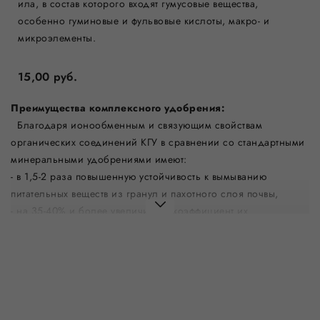
ила, в состав которого входят гумусовые вещества,
особенно гуминовые и фульвовые кислоты, макро- и
микроэлементы.
15,00 руб.
Преимущества комплексного удобрения:
Благодаря ионообменным и связующим свойствам
органических соединений КГУ в сравнении со стандартными
минеральными удобрениями имеют:
- в 1,5-2 раза повышенную устойчивость к вымыванию
питательных веществ из гранул и пахотного слоя почвы,
- на 35-40% и более увеличивают коэффициент их
использования растениями,
- повышают урожайность культур как в год внесения, так и в
последействии,
- имеют сбалансированный по органическим и минеральным
компонентам состав,
- имеют в своем составе гуминовые вещества – природные