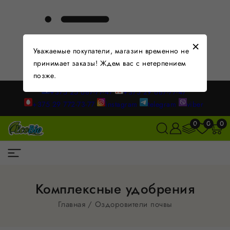
×
Уважаемые покупатели, магазин временно не
принимает заказы! Ждем вас с нетерпением
позже.
+375 25 687-77-47
+375 29 687-77-47
+375 29 772-73-77
instagram
telegram
viber
0
0
0
Комплексные удобрения
Главная
Оздоровители почвы